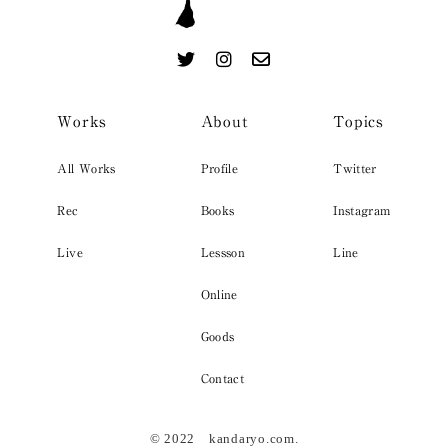
Works
About
Topics
All Works
Profile
Twitter
Rec
Books
Instagram
Live
Lessson
Line
Online
Goods
Contact
© 2022 kandaryo.com.