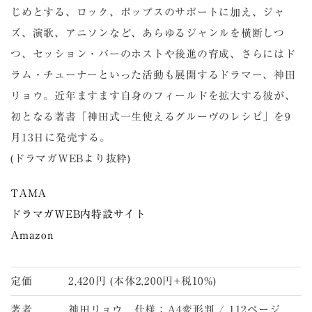
じめとする、ロック、ポップスのサポートに加え、ジャ
ズ、演歌、アニソンなど、あらゆるジャンルを横断しつ
つ、セッション・バーのホストや後進の育成、さらにはド
ラム・チューナーといった活動も展開するドラマー、神田
リョウ。近年ますます自身のフィールドを拡大する彼が、
初となる著書「神田式一生使えるグルーヴのレシピ」を9
月13日に発売する。
(ドラマガWEBより抜粋)
TAMA
ドラマガWEB内特設サイト
Amazon
定価
2,420円 (本体2,200円+税10%)
著者
神田リョウ 仕様：A4変形判 / 112ページ