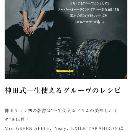
神田式一生使えるグルーヴのレシピ
神田リョウ初の著書は“一生使えるドラムの美味しいネ
タ”を伝授！
Mrs. GREEN APPLE、Nissy、EXILE TAKAHIROをは